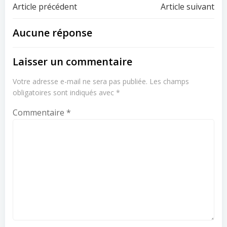
Navigation
Navigation
Article précédent
Article suivant
de
de
Aucune réponse
l’article
l’article
Laisser un commentaire
Votre adresse e-mail ne sera pas publiée.
Les champs
obligatoires sont indiqués avec
*
Commentaire
*