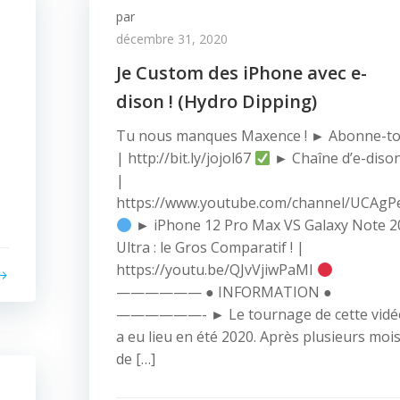
par
décembre 31, 2020
Je Custom des iPhone avec e-
dison ! (Hydro Dipping)
Tu nous manques Maxence ! ► Abonne-to
| http://bit.ly/jojol67
► Chaîne d’e-diso
|
https://www.youtube.com/channel/UC
► iPhone 12 Pro Max VS Galaxy Note 2
Ultra : le Gros Comparatif ! |
https://youtu.be/QJvVjiwPaMI
—————— ● INFORMATION ●
——————- ► Le tournage de cette vidé
a eu lieu en été 2020. Après plusieurs moi
de […]