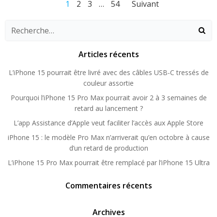
Navigation
Navigation
Navigati
Page
Page
Page
Page
1
2
3
…
54
Suivant
des
des
des
articles
articles
articles
Articles récents
L’iPhone 15 pourrait être livré avec des câbles USB-C tressés de
couleur assortie
Pourquoi l’iPhone 15 Pro Max pourrait avoir 2 à 3 semaines de
retard au lancement ?
L’app Assistance d’Apple veut faciliter l’accès aux Apple Store
iPhone 15 : le modèle Pro Max n’arriverait qu’en octobre à cause
d’un retard de production
L’iPhone 15 Pro Max pourrait être remplacé par l’iPhone 15 Ultra
Commentaires récents
Archives