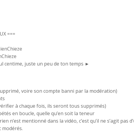
UX ===
ienChieze
nChieze
l centime, juste un peu de ton temps ►
supprimé, voire son compte banni par la modération)
nts
érifier à chaque fois, ils seront tous supprimés)
étés en boucle, quelle qu’en soit la teneur
en n’est mentionné dans la vidéo, c’est qu’il ne s’agit pas d
t modérés.