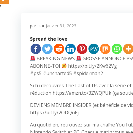
par
sur
janvier 31, 2023
Spread the love
BREAKING NEWS
GROSSE ANNONCE PS5
ABONNE-TOI
https://bit.ly/2Kw62Vg
#ps5 #uncharted5 #spiderman2
Si tu découvres The Last of Us avec la série et
réduction https://amzn.to/3ZWQPUk (ça soutie
DEVIENS MEMBRE INSIDER (et bénéficie de vid
https://bit.ly/2ODQuEj
Au quotidien, retrouvez sur ma chaîne YouTube 
Nintendo Switch et PC. Chaque matin vous avez