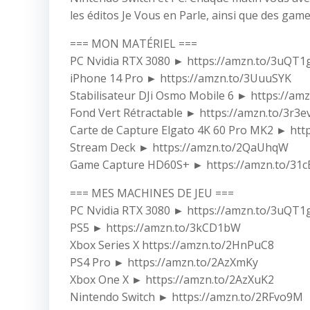
les éditos Je Vous en Parle, ainsi que des ga
=== MON MATÉRIEL ===
PC Nvidia RTX 3080 ► https://amzn.to/3uQT1
iPhone 14 Pro ► https://amzn.to/3UuuSYK
Stabilisateur DJi Osmo Mobile 6 ► https://a
Fond Vert Rétractable ► https://amzn.to/3r3e
Carte de Capture Elgato 4K 60 Pro MK2 ► htt
Stream Deck ► https://amzn.to/2QaUhqW
Game Capture HD60S+ ► https://amzn.to/31
=== MES MACHINES DE JEU ===
PC Nvidia RTX 3080 ► https://amzn.to/3uQT1
PS5 ► https://amzn.to/3kCD1bW
Xbox Series X https://amzn.to/2HnPuC8
PS4 Pro ► https://amzn.to/2AzXmKy
Xbox One X ► https://amzn.to/2AzXuK2
Nintendo Switch ► https://amzn.to/2RFvo9M