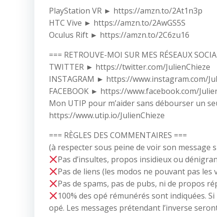
PlayStation VR ► https://amzn.to/2At1n3p
HTC Vive ► https://amzn.to/2AwGS5S
Oculus Rift ► https://amzn.to/2C6zu16
=== RETROUVE-MOI SUR MES RÉSEAUX SOCIA
TWITTER ► https://twitter.com/JulienChieze
INSTAGRAM ► https://www.instagram.com/Jul
FACEBOOK ► https://www.facebook.com/Julie
Mon UTIP pour m’aider sans débourser un seu
https://www.utip.io/JulienChieze
=== RÈGLES DES COMMENTAIRES ===
(à respecter sous peine de voir son message 
Pas d’insultes, propos insidieux ou dénigra
Pas de liens (les modos ne pouvant pas les v
Pas de spams, pas de pubs, ni de propos rép
100% des opé rémunérés sont indiquées. Si ri
opé. Les messages prétendant l’inverse seron