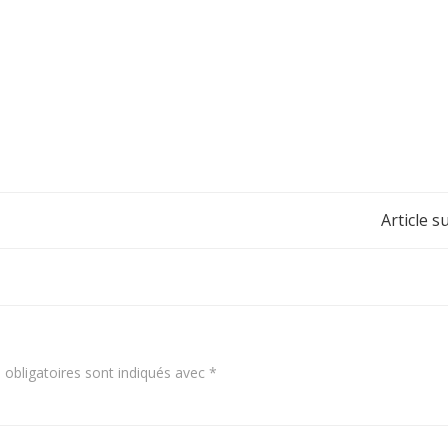
Navigation
Article s
de
l’article
obligatoires sont indiqués avec
*