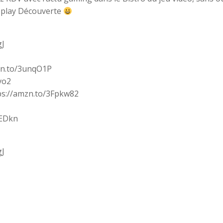
meplay Découverte
gJ
mzn.to/3unqO1P
vo2
ps://amzn.to/3Fpkw82
cEDkn
gJ