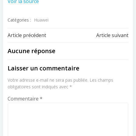
Voir la source
Catégories :
Huawei
Navigation
Navigation
Article précédent
Article suivant
de
de
Aucune réponse
l’article
l’article
Laisser un commentaire
Votre adresse e-mail ne sera pas publiée.
Les champs
obligatoires sont indiqués avec
*
Commentaire
*